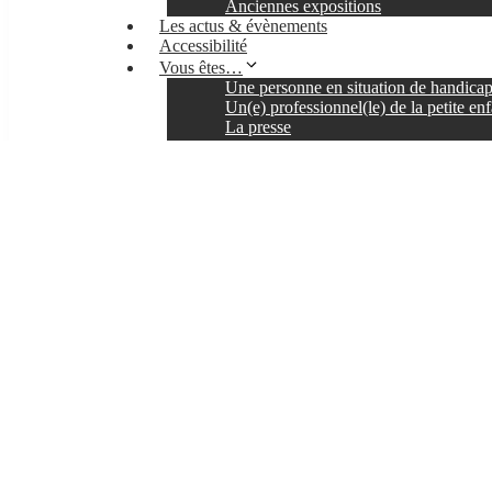
Anciennes expositions
Les actus & évènements
Accessibilité
Vous êtes…
Une personne en situation de handica
Un(e) professionnel(le) de la petite en
La presse
Individuel
Un groupe
Une famille
Un(e) enseignant(e) ou animateur(rice
Infos pratiques
Coordonnées
Horaires
Accès
Tarifs
Formulaire de contact
Billetterie