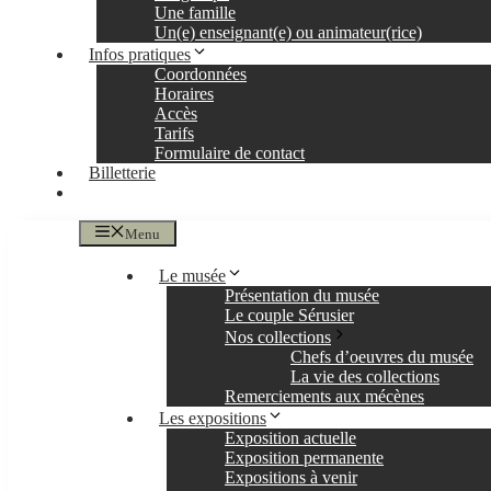
Une famille
Un(e) enseignant(e) ou animateur(rice)
Infos pratiques
Coordonnées
Horaires
Accès
Tarifs
Formulaire de contact
Billetterie
Menu
Le musée
Présentation du musée
Le couple Sérusier
Nos collections
Chefs d’oeuvres du musée
La vie des collections
Remerciements aux mécènes
Les expositions
Exposition actuelle
Exposition permanente
Expositions à venir