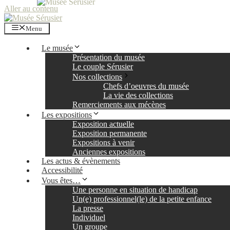
Aller au contenu
Menu
Le musée
Présentation du musée
Le couple Sérusier
Nos collections
Chefs d’oeuvres du musée
La vie des collections
Remerciements aux mécènes
Les expositions
Exposition actuelle
Exposition permanente
Expositions à venir
Anciennes expositions
Les actus & évènements
Accessibilité
Vous êtes…
Une personne en situation de handicap
Un(e) professionnel(le) de la petite enfance
La presse
Individuel
Un groupe